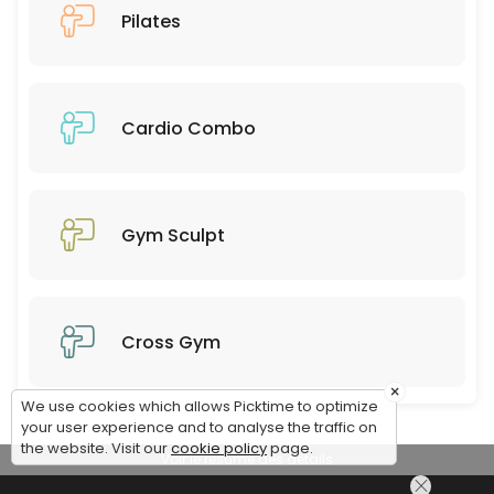
45 min · 12 slots
Pilates
Gym Stretch
45 min · 14 slots
Cardio Combo
Gym Sculpt
Cross Gym
×
We use cookies which allows Picktime to optimize
your user experience and to analyse the traffic on
the website. Visit our
cookie policy
page.
Voir le résumé des détails