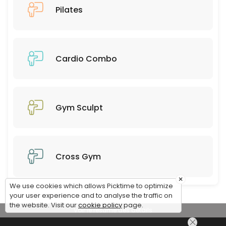
45 min · 12 slots
Pilates
Gym Stretch
45 min · 14 slots
Cardio Combo
Gym Sculpt
Cross Gym
×
We use cookies which allows Picktime to optimize
your user experience and to analyse the traffic on
the website. Visit our
cookie policy
page.
Voir le résumé des détails