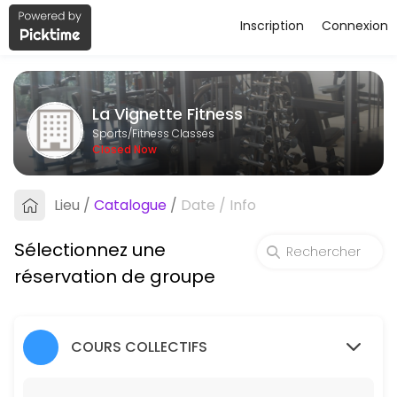
Inscription
Connexion
About La Vignette Fitness
La Vignette Fitness is a Fitness Classes facility helping members rea
La Vignette Fitness
Classes Offered
Sports/Fitness Classes
Closed Now
Cardio Combo
Lieu
/
Catalogue
/
Date
/
Info
45 min · 14 slots
Gym Sculpt
Sélectionnez une
45 min · 14 slots
réservation de groupe
Cross Gym
45 min · 14 slots
COURS COLLECTIFS
Pilates