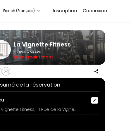
Inscription
Connexion
French (Français)
rt training with experienced coaches.
La Vignette Fitness
Fitness Classes
Fermé maintenant
sumé de la réservation
eu
La Vignette Fitness, 14 Rue de la Vignette, Auderghem