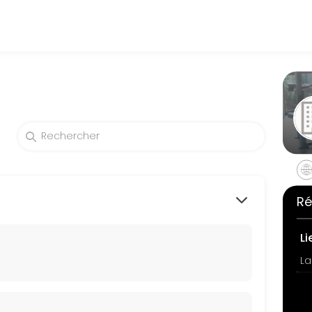
ch their fitness and performance goals. Book a session online and sta
Ré
Li