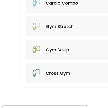
45 min · 12 slots
Cardio Combo
Gym Stretch
45 min · 14 slots
Gym Stretch
Gym Sculpt
Cross Gym
×