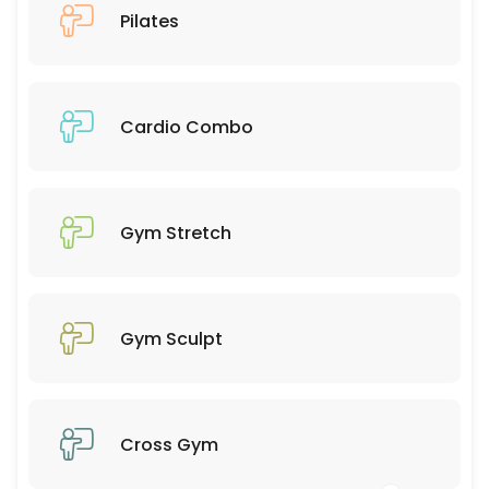
45 min · 12 slots
Pilates
Gym Stretch
45 min · 14 slots
Cardio Combo
Gym Stretch
Gym Sculpt
Cross Gym