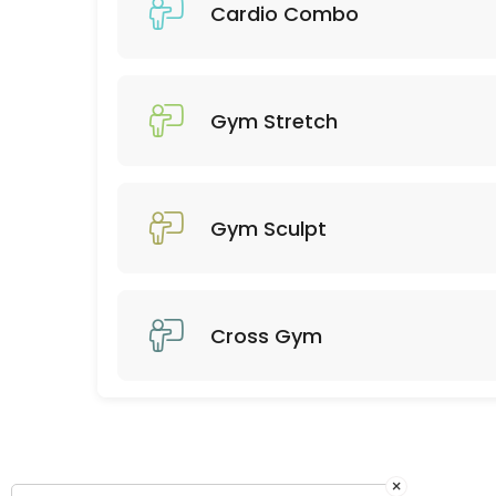
45 min · 12 slots
Cardio Combo
Gym Stretch
45 min · 14 slots
Gym Stretch
Gym Sculpt
Cross Gym
×