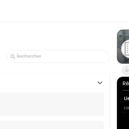
ch their fitness and performance goals. Book a session online and sta
Ré
Li