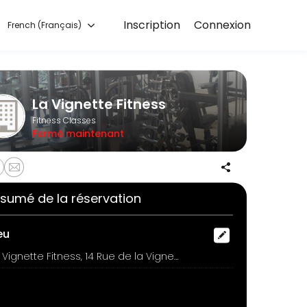
Inscription
Connexion
French (Français)
rt training with experienced coaches.
La Vignette Fitness
Fitness Classes
Fermé maintenant
sumé de la réservation
eu
La Vignette Fitness, 14 Rue de la Vignette, Auderghem