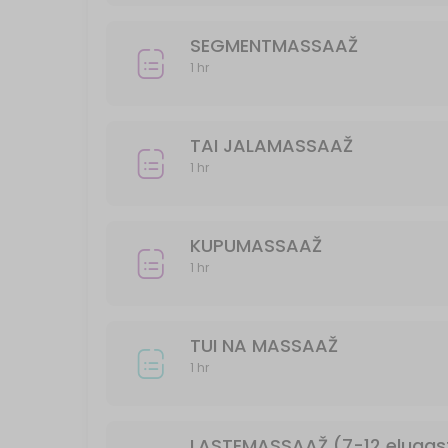
60 min · EUR48.0
MASSAAŽ, massöör TAIRI
SEGMENTMASSAAŽ
1 hr
60 min · EUR43.0
TAI JALAMASSAAŽ
1 hr
KUPUMASSAAŽ
1 hr
TUI NA MASSAAŽ
1 hr
LASTEMASSAAŽ (7-12 eluaas