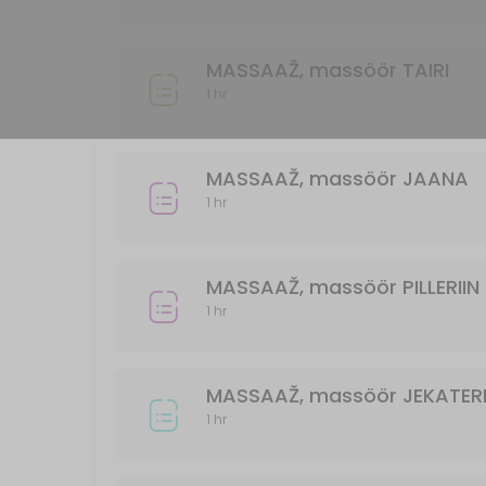
60 min · EUR43.0
MASSAAŽ, massöör LILIYA
MASSAAŽ, massöör TAIRI
1 hr
60 min · EUR43.0
SPORDIMASSAA&#x17d;
MASSAAŽ, massöör JAANA
90-minutilise massaaži soovi korral palume aeg broneerida telefoni
1 hr
60 min · EUR43.0
PASSIIVNE JOOGA
MASSAAŽ, massöör PILLERIIN
60 min · EUR48.0
1 hr
AROOMIMASSAA&#x17d;
90-min massaaži korral palume aeg broneerida telefonil +375 5298
MASSAAŽ, massöör JEKATER
60 min · EUR43.0
1 hr
LASTEMASSAAŽ (7-12 eluaastat)
45 min · EUR25.0