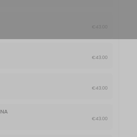
€43.00
 teel +352 98852
€43.00
€43.00
852
INA
€43.00