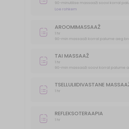
90-minutilise massaaži soovi korral pa
60 min · EUR43.0
Loe rohkem
KUPUMASSAA&#x17d;
60 min · EUR43.0
AROOMIMASSAAŽ
REFLEKSOTERAAPIA
1 hr
90-min massaaži korral palume aeg bro
60 min · EUR43.0
STEBBY pilet 45 min
TAI MASSAAŽ
1 hr
90-min massaaži soovi korral palume a
45 min · EUR40.0
BAMBUSMASSAA&#x17d;
TSELLULIIDIVASTANE MASSAA
60 min · EUR43.0
1 hr
TAI JALAMASSAA&#x17d;
60 min · EUR43.0
REFLEKSOTERAAPIA
STEBBY pilet 60min
1 hr