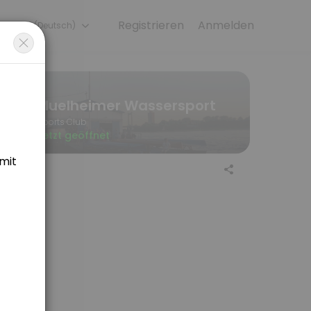
Registrieren
Anmelden
German (Deutsch)
tart training with experienced coaches.
Muelheimer Wassersport
Sports Club
Jetzt geöffnet