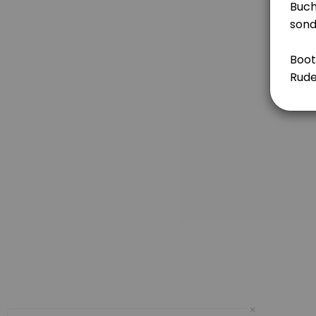
180 min · 4 slots
Tutorenboot Tobias
180 min · 4 slots
Tutorenboot Thomas
180 min · 4 slots
Tutoren Boot
180 min · 4 slots
Tutorenboot Ludwig, Roland
120 min · 3 slots
Mobilitätstraining/Pilates mit Saskia
60 min · 6 slots
Schlingentraining mit Reinhard
×