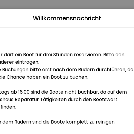
Willkommensnachricht
ach their fitness and performance goals. Book a session online and s