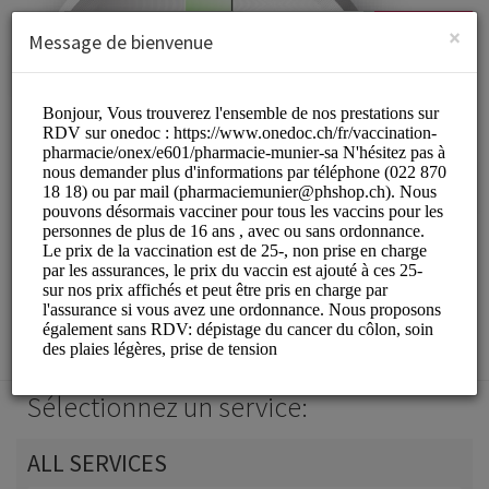
French (Français)
Connexion
S'INSCRIRE
×
Message de bienvenue
Pharmacie Munier SA
Medical/Pharmacy
Sélectionnez un service:
ALL SERVICES