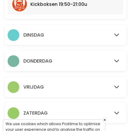
60 min · 15 slots
Kickboksen 19:50-21:00u
SPINNING 19:00-19:55u
60 min · 10 slots
BBB 19:00-19:50u
DINSDAG
50 min · 15 slots
No.1 HIITZONE 8:00-9:00u
DONDERDAG
60 min · 10 slots
BBB 9:00-9:50u
VRIJDAG
50 min · 15 slots
PILATES 9:00-10:00u
60 min · 15 slots
ZATERDAG
ZUMBA 10:00-11:00u
×
We use cookies which allows Picktime to optimize
your user experience and to analyse the traffic on