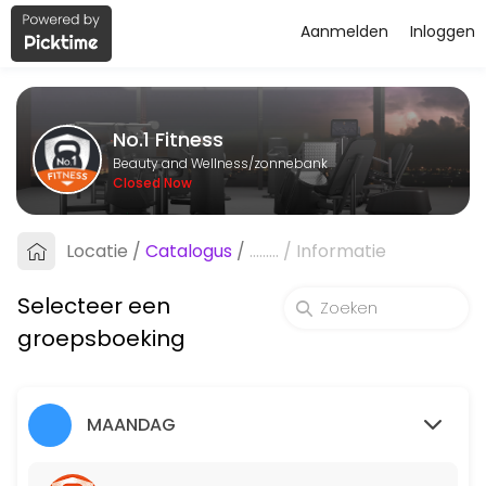
Aanmelden
Inloggen
About No.1 Fitness
No.1 Fitness is a professional zonnebank offering personalized beaut
No.1 Fitness
Classes Offered
Beauty and Wellness/zonnebank
Closed Now
No.1 HIITZONE 19:00-20:00u
Locatie
/
Catalogus
/
.........
/
Informatie
60 min · 15 slots
PUMP 19:30-20:30u
Selecteer een
60 min · 15 slots
groepsboeking
SPINNING 19:00 - 20:00u
60 min · 18 slots
MAANDAG
ZUMBA 19:00-20:00u