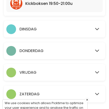
60 min · 15 slots
Kickboksen 19:50-21:00u
SPINNING 19:00-19:55u
60 min · 10 slots
BBB 19:00-19:50u
DINSDAG
50 min · 15 slots
No.1 HIITZONE 8:00-9:00u
DONDERDAG
60 min · 10 slots
BBB 9:00-9:50u
VRIJDAG
50 min · 15 slots
PILATES 9:00-10:00u
60 min · 15 slots
ZATERDAG
ZUMBA 10:00-11:00u
×
We use cookies which allows Picktime to optimize
your user experience and to analyse the traffic on