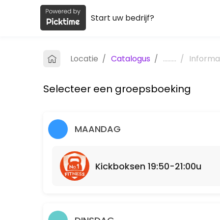
Start uw bedrijf?
About No.1 Fitness
No.1 Fitness is a professional zonnebank offering personalized beaut
Locatie
/
Catalogus
/
.........
/
Informa
Classes Offered
Selecteer een groepsboeking
No.1 HIITZONE 19:00-20:00u
60 min · 15 slots
PUMP 19:30-20:30u
MAANDAG
60 min · 15 slots
SPINNING 19:00 - 20:00u
Kickboksen 19:50-21:00u
60 min · 18 slots
ZUMBA 19:00-20:00u