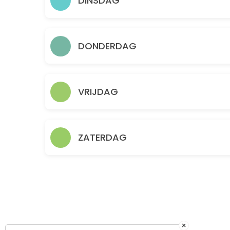
DINSDAG
60 min · 15 slots
SPINNING 19:00-19:55u
60 min · 10 slots
DONDERDAG
BBB 19:00-19:50u
50 min · 15 slots
VRIJDAG
No.1 HIITZONE 8:00-9:00u
60 min · 10 slots
BBB 9:00-9:50u
ZATERDAG
50 min · 15 slots
PILATES 9:00-10:00u
60 min · 15 slots
ZUMBA 10:00-11:00u
×