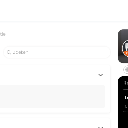
y and wellness services in a welcoming environment. Our team is commi
tie
R
L
N