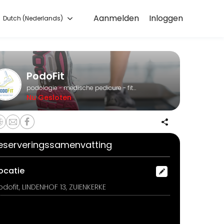
Aanmelden
Inloggen
Dutch (Nederlands)
intment online for convenient access to our team of qualified profes
PodoFit
podologie - medische pedicure - fitcoach
Nu Gesloten
eserveringssamenvatting
ocatie
odofit, LINDENHOF 13, ZUIENKERKE