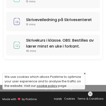
15 mins
Skriveveiledning på Skrivesenteret
15 mins
Skrivekurs i klasse. OBS: Bestilles av
lærer minst en uke i forkant.
45 mins
×
We use cookies which allows Picktime to optimize
your user experience and to analyse the traffic on
the website. Visit our
cookie policy
page.
Se detaljer oppsummering
norsk
Cookies
Terms & Conditions
Made with
by Picktime