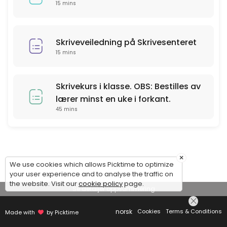
15 mins
Skriveveiledning på Skrivesenteret
15 mins
Skrivekurs i klasse. OBS: Bestilles av
lærer minst en uke i forkant.
45 mins
×
We use cookies which allows Picktime to optimize
your user experience and to analyse the traffic on
the website. Visit our
cookie policy
page.
Se detaljer oppsummering
norsk
Cookies
Terms & Conditions
Made with
by Picktime