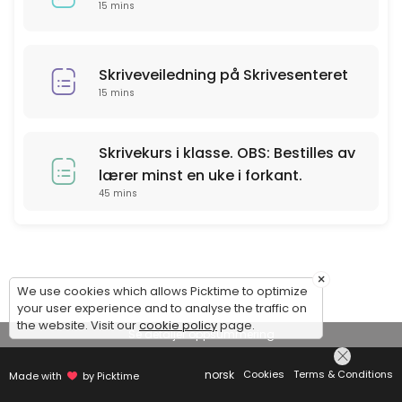
15 mins
Skriveveiledning på Skrivesenteret
15 mins
Skrivekurs i klasse. OBS: Bestilles av
lærer minst en uke i forkant.
45 mins
×
We use cookies which allows Picktime to optimize
your user experience and to analyse the traffic on
the website. Visit our
cookie policy
page.
Se detaljer oppsummering
norsk
Cookies
Terms & Conditions
Made with
by Picktime