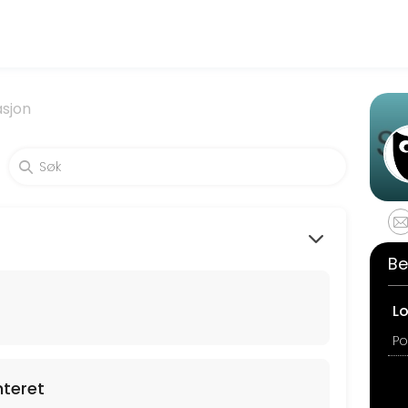
ur experienced educators create engaging learning experiences. Book a
sjon
;rer minst en uke i forkant.
kal gjennomf&oslash;res. Dette er fordi Skrivesenterets ansatte skal h
Be
L
nteret