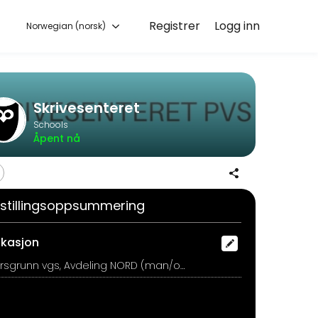
Registrer
Logg inn
Norwegian (norsk)
 session online to get started.
Skrivesenteret
Schools
Åpent nå
a tid til &aring; forberede og skreddersy kursa.
stillingsoppsummering
okasjon
Porsgrunn vgs, Avdeling NORD (man/ons/tor/fre) Avdeling SØR (tir), Porsgrunn