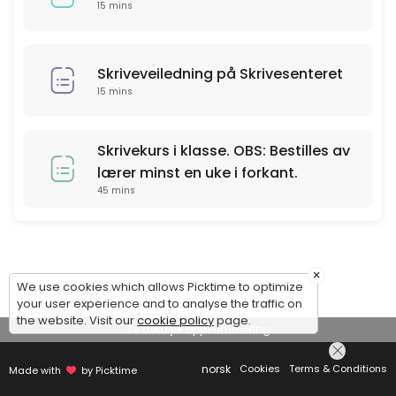
15 mins
Skriveveiledning på Skrivesenteret
15 mins
Skrivekurs i klasse. OBS: Bestilles av
lærer minst en uke i forkant.
45 mins
×
We use cookies which allows Picktime to optimize
your user experience and to analyse the traffic on
the website. Visit our
cookie policy
page.
Se detaljer oppsummering
norsk
Cookies
Terms & Conditions
Made with
by Picktime