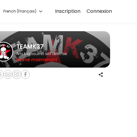
Inscription
Connexion
French (Français)
ne and start training with experienced coaches.
TEAMK37
Arts Martiaux et self défense
Fermé maintenant