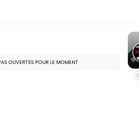
embers reach their fitness and performance goals. Book a session onli
 PAS OUVERTES POUR LE MOMENT