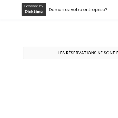
Démarrez votre entreprise?
About TEAMK37
TEAMK37 is a Arts Martiaux et self d&eacute;fense facility helping m
Classes Offered
Krav
LES RÉSERVATIONS NE SONT
75 min · 5 slots