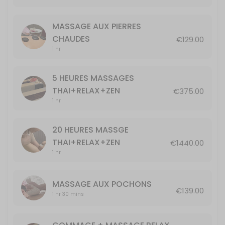
60 min · EUR89.0
MASSAGE THAI MIXTE RELAX 1 heure
MASSAGE AUX PIERRES
CHAUDES
€129.00
Massage thaï combiné au massage aux huiles, pour une détente pr
1 hr
60 min · EUR89.0
10 Massage Thai Traditionnel mixte huile 1h
5 HEURES MASSAGES
THAI+RELAX+ZEN
€375.00
90 min · EUR1050.0
1 hr
Massage seniors
20 HEURES MASSGE
Un massage tout en douceur, spécialement adapté aux seniors, favoris
THAI+RELAX+ZEN
€1440.00
60 min · EUR89.0
1 hr
Massage des pieds Réflexologie plantaire
Soulage la fatique,favorise la circulation et aide à rétablir l&#039;éq
MASSAGE AUX POCHONS
€139.00
30 min · EUR49.0
1 hr 30 mins
MASSAGE AUX HUILES CHAUDES =1 heure 30