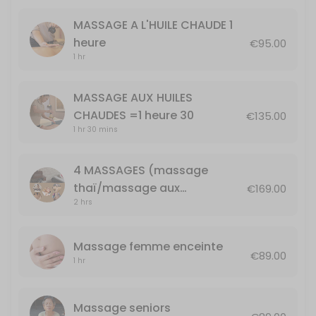
Massage aux huiles avec des pressions profondes inspirées du massag
MASSAGE A L'HUILE CHAUDE 1
60 min · EUR169.0
heure
€95.00
MASSAGE THAÏ + RELAX+ZEN - 1 heure 30
1 hr
Massage aux huiles avec des pressions profondes inspirées du massa
MASSAGE AUX HUILES
90 min · EUR129.0
CHAUDES =1 heure 30
€135.00
5 HEURES MASSAGES THAI+RELAX+ZEN
1 hr 30 mins
5 massages d’une heure, à votre rythme (valables 9 mois). Massage a
4 MASSAGES (massage
60 min · EUR375.0
thaï/massage aux
€169.00
MASSAGE THAÏ + DEEP TISSUE -2 heure
2 hrs
huiles/massage des
pieds/massage de la tête et
Pour découvrir l&#039;un de nos massages, Massage aux huiles avec 
120 min · EUR169.0
visage)
Massage femme enceinte
€89.00
4 MASSAGES (massage thaï/massage aux hu
1 hr
massage thaï<br>massage des pies<br>massage pierres chaudes +Ma
120 min · EUR169.0
Massage seniors