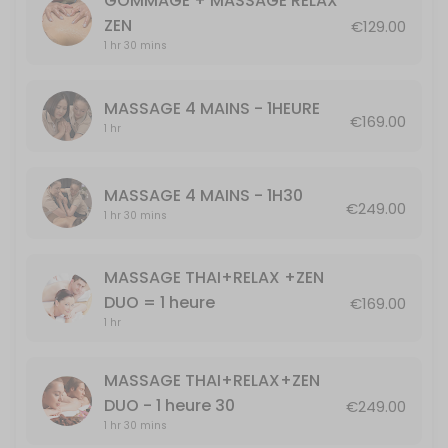
GOMMAGE + MASSAGE RELAX
Massage aux huiles chaudes aux vertus apaisantes, combinant des mou
ZEN
€129.00
90 min · EUR135.0
1 hr 30 mins
MASSAGE 4 MAINS - 1HEURE
Massage thaïlandais à 4 mains, alliant techniques traditionnelles et
MASSAGE 4 MAINS - 1HEURE
€169.00
60 min · EUR169.0
1 hr
10 Massage Thai Traditionnel mixte huile
MASSAGE 4 MAINS - 1H30
massages d’une heure, à votre rythme (valables 9 mois). Massage aux
€249.00
60 min · EUR720.0
1 hr 30 mins
Massage aux pieds – Réflexologie
MASSAGE THAI+RELAX +ZEN
Réflexologie plantaire pour soulager les jambes lourdes et détendre
DUO = 1 heure
€169.00
60 min · EUR89.0
1 hr
MASSAGE A L&#039;HUILE CHAUDE 1 heure
MASSAGE THAI+RELAX+ZEN
Massage aux huiles chaudes aux vertus apaisantes, combinant des mou
DUO - 1 heure 30
€249.00
60 min · EUR95.0
1 hr 30 mins
MASSAGE THAI+RELAX +ZEN DUO = 1 heure