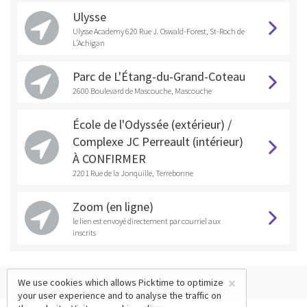
Ulysse
Ulysse Academy 620 Rue J. Oswald-Forest, St-Roch de
L’Achigan
Parc de L'Étang-du-Grand-Coteau
2600 Boulevard de Mascouche, Mascouche
École de l'Odyssée (extérieur) /
Complexe JC Perreault (intérieur)
À CONFIRMER
2201 Rue de la Jonquille, Terrebonne
Zoom (en ligne)
le lien est envoyé directement par courriel aux
inscrits
×
We use cookies which allows Picktime to optimize
your user experience and to analyse the traffic on