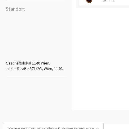
30 mins
Standort
Geschäftslokal 1140 Wien,
Linzer Straße 371/2G, Wien, 1140.
We use cookies which allows Picktime to optimize