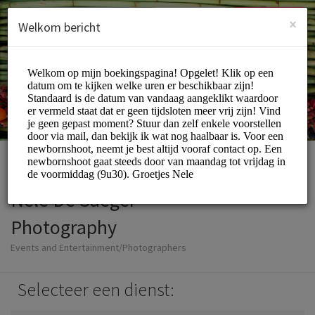
Dutch (Nederlands)
Inloggen
INSCHRIJVEN
×
Welkom bericht
Nele De Saeger
Photography
Events and Entertainment/Photographers
Selecteer een dienst: