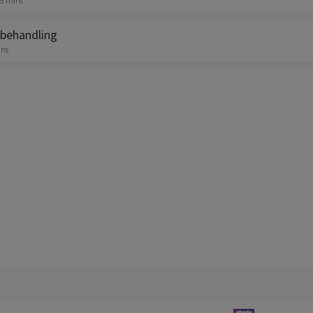
15 mins
behandling
ins