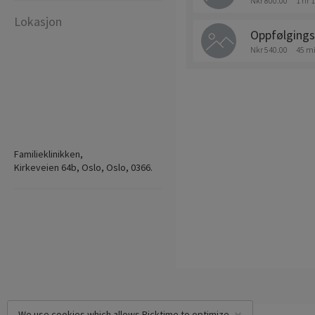
Nkr 800.00
1 hr 
Lokasjon
Oppfølgings
Nkr 540.00
45 m
Familieklinikken,
Kirkeveien 64b, Oslo, Oslo, 0366.
We use cookies which allows Picktime to optimize