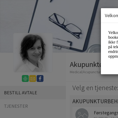
Velko
Akupunktør Mer
Medical/Acupuncture
Velg en tjeneste
BESTILL AVTALE
AKUPUNKTURBEH
TJENESTER
Førstegang