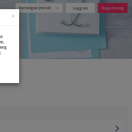
Norwegian (norsk)
Logg inn
Registrering
×