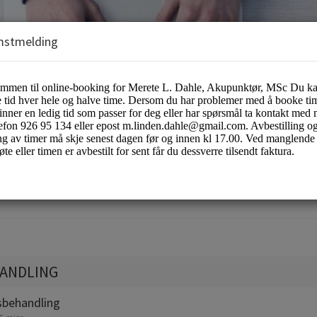
mstmelding
ete Lindén Dahle på Familieklinikken
:
ANDLING
sbehandling