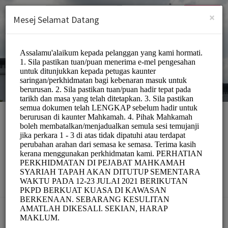
Malay (Melayu)
Log masuk
DAFTAR
×
Mesej Selamat Datang
APLIKASI JANJI TEMU
ONLINE JKSPk
Officials/Government
Pilih Lokasi: