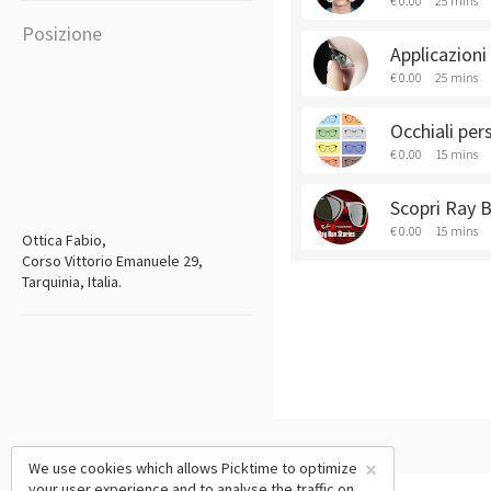
€ 0.00
25 mins
Posizione
Applicazioni
€ 0.00
25 mins
Occhiali per
€ 0.00
15 mins
Scopri Ray 
€ 0.00
15 mins
Ottica Fabio,
Corso Vittorio Emanuele 29,
Tarquinia, Italia.
×
We use cookies which allows Picktime to optimize
your user experience and to analyse the traffic on