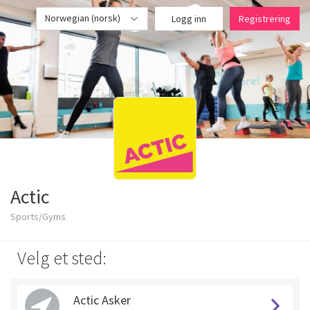
Norwegian (norsk)
Logg inn
Registrering
Actic
Sports/Gyms
Velg et sted:
Actic Asker