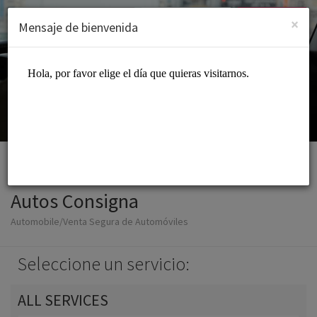
Spanish (Español)
Iniciar sesión
REGÍSTRATE
×
Mensaje de bienvenida
Autos Consigna
Automobile/Venta Segura de Automóviles
Seleccione un servicio:
ALL SERVICES