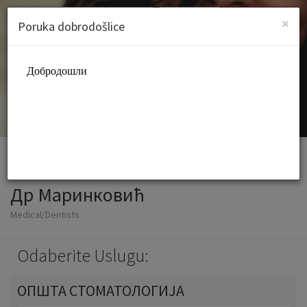
Croatian (hrvatski)
Prijava
PRIJAVITE SE
×
Poruka dobrodošlice
Др Маринковић
Medical/Dentists
Odaberite Uslugu:
ОПШТА СТОМАТОЛОГИЈА