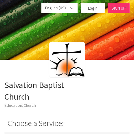
English (US)
Login
SIGN UP
Salvation Baptist
Church
Education/Church
Choose a Service: