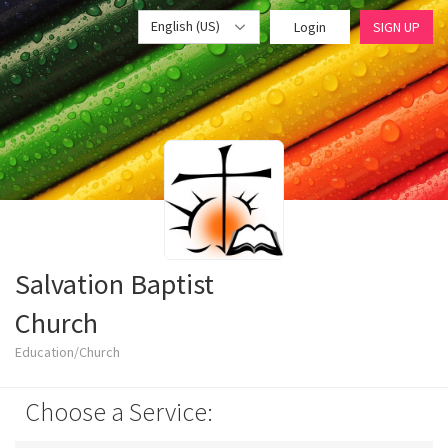
English (US)
Login
SIGN UP
Salvation Baptist
Church
Education/Church
Choose a Service: