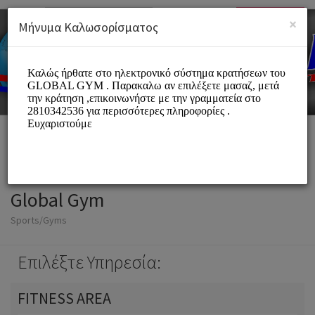
Greek (ελληνικά)
Σύνδεση
ΕΓΓΡΑΦΕΙΤΕ
×
Μήνυμα Καλωσορίσματος
Global Gym
Sports/Gyms
Επιλέξτε Υπηρεσία:
FITNESS AREA