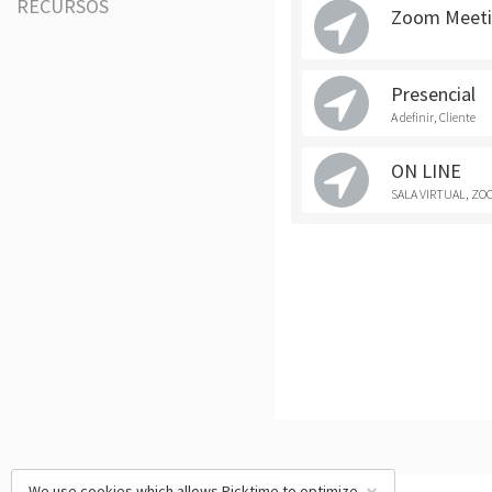
RECURSOS
Zoom Meeti
Presencial
A definir, Cliente
ON LINE
SALA VIRTUAL, ZO
We use cookies which allows Picktime to optimize