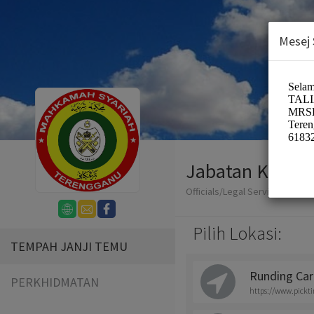
Mesej
Jabatan Kehak
Officials/Legal Services
Pilih Lokasi:
TEMPAH JANJI TEMU
Runding Car
PERKHIDMATAN
https://www.pickt