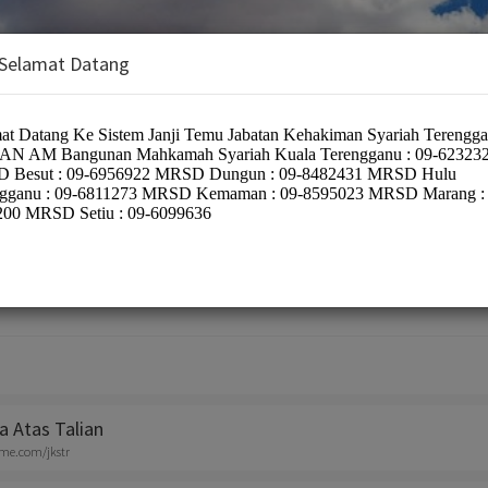
 Selamat Datang
iman Syariah Terengganu
a Atas Talian
ime.com/jkstr