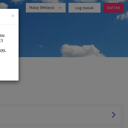
Malay (Melayu)
Log masuk
DAFTAR
×