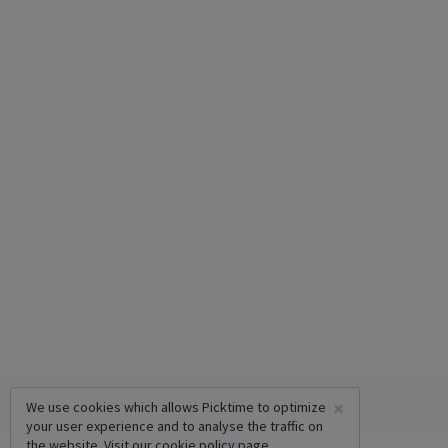
×
We use cookies which allows Picktime to optimize
your user experience and to analyse the traffic on
the website. Visit our
cookie policy
page.