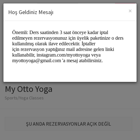
Turkish (Türk)
Giriş Yap
Üye Ol
×
Hoş Geldiniz Mesajı
My Otto Yoga
Sports/Yoga Classes
ŞU ANDA REZERVASYONLAR AÇIK DEĞİL