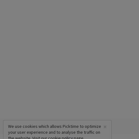
×
We use cookies which allows Picktime to optimize
your user experience and to analyse the traffic on
the website. Visit our
cookie policy
page.