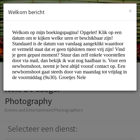
Dutch (Nederlands)
Inloggen
INSCHRIJVEN
×
Welkom bericht
Nele De Saeger
Photography
Events and Entertainment/Photographers
Selecteer een dienst: