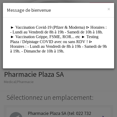
French (Français)
Connexion
S'INSCRIRE
×
Message de bienvenue
Pharmacie Plaza SA
Medical/Pharmacie
Sélectionnez un emplacement:
Pharmacie Plaza SA (tel: 022 732