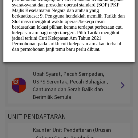
UNIT TANAH
Milik Tanah Kerajaan & Sewa
Tanah Kerajaan
Permohonan Exco (13A, 104, 120)
KAVEAT, Geran Hilang &
Pengambilan Balik Tanah
Ubah Syarat, Pecah Sempadan,
USPS Serentak, Pecah Bahagian,
Cantuman dan Serah Balik dan
Berimilik Semula
UNIT PENDAFTARAN
Kaunter Unit Pendaftaran (Urusan
: Kutipan Geran, Pembelian