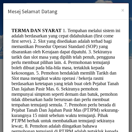
Malay (Melayu)
Log masuk
DAFTAR
×
Mesej Selamat Datang
Pejabat Tanah Dan
Jajahan Pasir Mas
Officials/Government
Pilih Perkhidmatan: