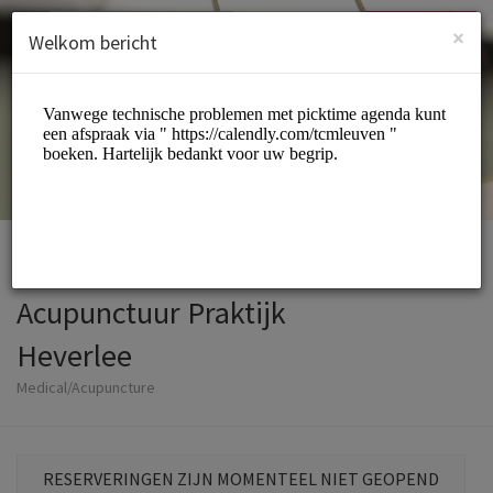
Dutch (Nederlands)
Inloggen
INSCHRIJVEN
×
Welkom bericht
Acupunctuur Praktijk
Heverlee
Medical/Acupuncture
RESERVERINGEN ZIJN MOMENTEEL NIET GEOPEND