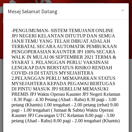
Malay (Melayu)
Log masuk
DAFTAR
×
Mesej Selamat Datang
SISTEM TEMUJANJI
ONLINE JPJ NEGERI
KELANTAN
Officials/Government