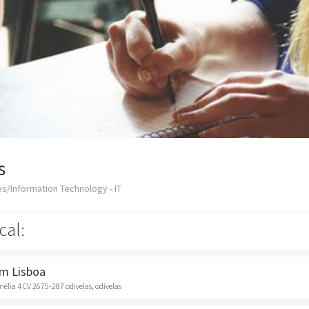
s
s/Information Technology - IT
cal:
em Lisboa
élia 4 CV 2675-287 odivelas, odivelas