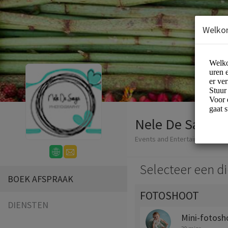
Welko
Nele De Saeger
Events and Entertainment/Ph
Selecteer een di
BOEK AFSPRAAK
FOTOSHOOT
DIENSTEN
Mini-fotosh