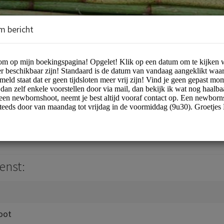
m bericht
 Photography
otographers
enst:
oot