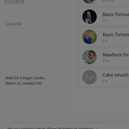
30 mins
KLASSEN
Basic fotore
1 hr
Locatie
Basic fotore
1 hr
Newborn fo
3 hrs
Cake smash
Nele De Saeger studio,
1 hr
Markt 15, Lennik1750.
We use cookies which allows Picktime to optimize