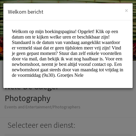
Dutch (Nederlands)
Inloggen
INSCHRIJVEN
×
Welkom bericht
Nele De Saeger
Photography
Events and Entertainment/Photographers
Selecteer een dienst: