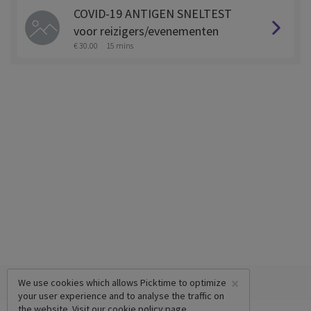
COVID-19 ANTIGEN SNELTEST
voor reizigers/evenementen
€ 30.00
15 mins
×
We use cookies which allows Picktime to optimize
your user experience and to analyse the traffic on
the website. Visit our
cookie policy
page.