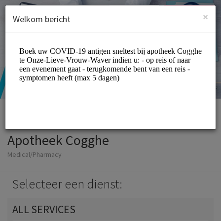
Dutch (Nederlands)
Inloggen
INSCHRIJVEN
×
Welkom bericht
Apotheek Cogghe
Medical/Pharmacy
Selecteer een dienst:
ALL SERVICES