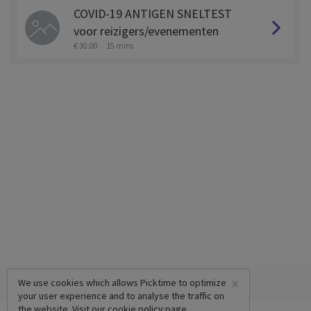
COVID-19 ANTIGEN SNELTEST
voor reizigers/evenementen
€ 30.00
15 mins
×
We use cookies which allows Picktime to optimize
your user experience and to analyse the traffic on
the website. Visit our
cookie policy
page.