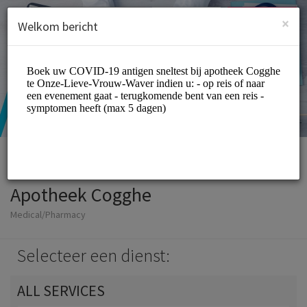
Dutch (Nederlands)
Inloggen
INSCHRIJVEN
×
Welkom bericht
Apotheek Cogghe
Medical/Pharmacy
Selecteer een dienst:
ALL SERVICES