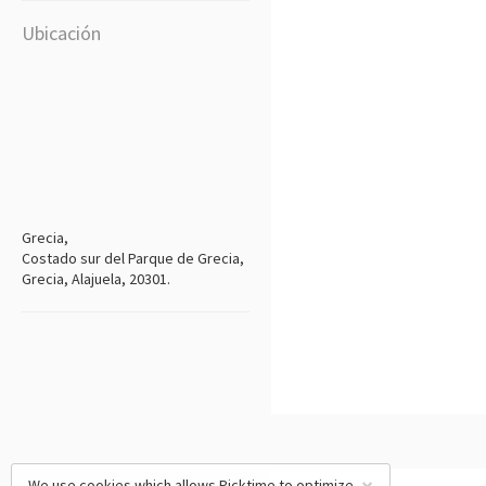
Ubicación
Grecia,
Costado sur del Parque de Grecia,
Grecia, Alajuela, 20301.
We use cookies which allows Picktime to optimize